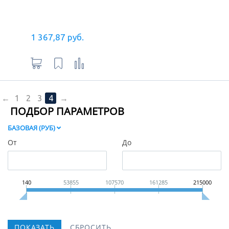
1 367,87 руб.
←
1
2
3
4
→
ПОДБОР ПАРАМЕТРОВ
БАЗОВАЯ (РУБ)
От
До
140
53855
107570
161285
215000