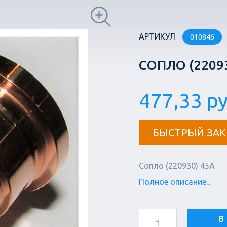
АРТИКУЛ
010846
СОПЛО (22093
477,33 ру
БЫСТРЫЙ ЗАК
Сопло (220930) 45A
Полное описание...
В