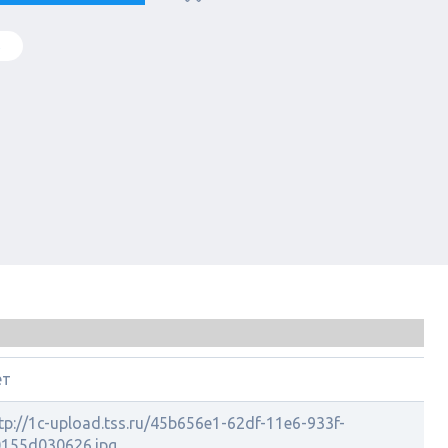
в
ет
tp://1c-upload.tss.ru/45b656e1-62df-11e6-933f-
155d030626.jpg